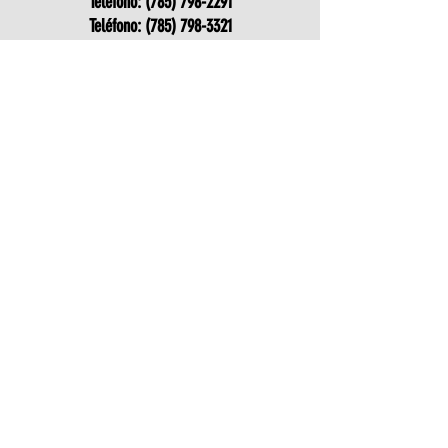
Teléfono:
(785) 798-2291
Teléfono:
(785) 798-3321
312 Custer
Ness City, KS 67560
Home Health
Teléfono:
(785) 798-3066
Teléfono:
(785) 798-2013
Calle Cedar 306 E
Ciudad de Ness, Kansas 67560
Enlaces rápidos
Contacto
Carreras
Nuestros servicios