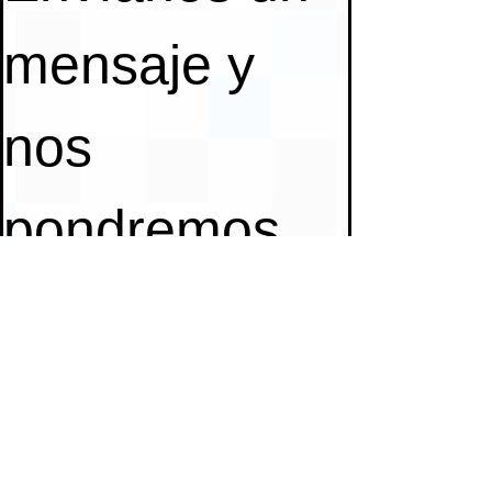
mensaje y 
nos 
pondremos 
en contacto 
contigo en 
breve.