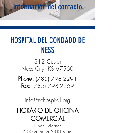
Información del contacto
HOSPITAL DEL CONDADO DE
NESS
312 Custer
Ness City, KS 67560
Phone:
(785) 798-2291
Fax:
(785) 798-2269
info@nchospital.org
HORARIO DE OFICINA
COMERCIAL
Lunes - Viernes
7:00 a. m. a 5:00 p. m.